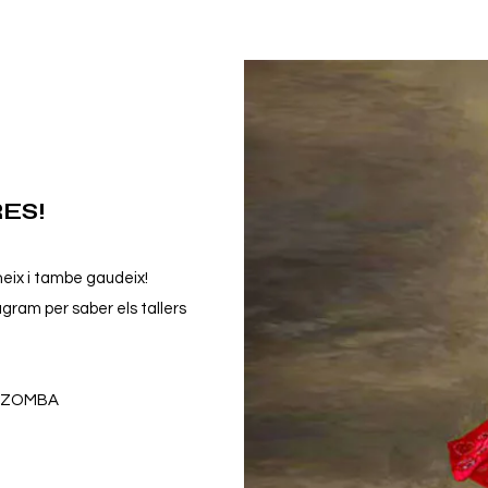
ES!
neix i tambe gaudeix!
ram per saber els tallers
KIZOMBA