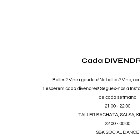
Cada DIVENDR
Balles? Vine i gaudeix! No balles? Vine, co
T'esperem cada divendres! Seguex-nos a Instag
de cada setmana
21:00 - 22:00
TALLER BACHATA, SALSA, 
22:00 - 00:00
SBK SOCIAL DANCE